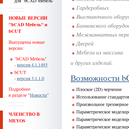
для "bCAD Мебель"
Гардеробных
Выставочного обору
НОВЫЕ ВЕРСИИ
"bCAD Мебель" и
Банковского оборудо
bCUT
Межкомнатных пере
Выпущены новые
Дверей
версии:
Мебели из массива
"bCAD Мебель"
и других изделий.
-
версия 4.1.1493
bCUT
Возможности 
-
версия 3.1.1.0
Подробнее
Плоское (2D) черчение
в разделе "
Новости
"
Использование стандарто
Произвольное трехмерное
Параметрическое моделир
ЧЛЕНСТВО В
Параметрическое моделир
MEYOS
Параметрическое моделир