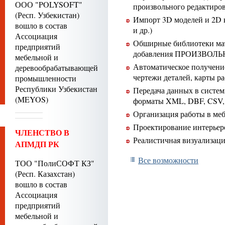
ООО "POLYSOFT"
произвольного редактиро
(Респ. Узбекистан)
Импорт 3D моделей и 2D 
вошло в состав
и др.)
Ассоциация
Обширные библиотеки мат
предприятий
добавления ПРОИЗВОЛЬ
мебельной и
Автоматическое получени
деревообрабатывающей
чертежи деталей, карты ра
промышленности
Республики Узбекистан
Передача данных в системы
(MEYOS)
форматы XML, DBF, CSV, 
Организация работы в ме
Проектирование интерьер
ЧЛЕНСТВО В
Реалистичная визуализаци
АПМДП РК
Все возможности
ТОО "ПолиСОФТ КЗ"
(Респ. Казахстан)
вошло в состав
Ассоциация
предприятий
мебельной и