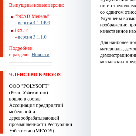
Выпущены новые версии:
но и стрелочкам
со сдвигом отно
"bCAD Мебель"
Улучшены возмо
-
версия 4.1.1493
изображение прое
bCUT
качественное из
-
версия 3.1.1.0
Для наиболее по
Подробнее
материалы, демо
в разделе "
Новости
"
демонстрационны
московских пред
ЧЛЕНСТВО В MEYOS
ООО "POLYSOFT"
(Респ. Узбекистан)
вошло в состав
Ассоциация предприятий
мебельной и
деревообрабатывающей
промышленности Республики
Узбекистан (MEYOS)