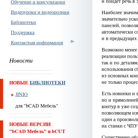
и пойдет речь в э
Обучение и консультации
Видеоуроки и видеоролики
Наиболее значим
значительно уск
Библиотеки
панелей, позвол
автоматически с
Поддержка
и в предыдущих 
Контактная информация
Возможно менее 
реализации поль
Новости
так и по деталя
использования с
из основных кон
не только процес
НОВЫЕ
БИБЛИОТЕКИ
Есть новинки и 
JINIO
но и прямолиней
для "bCAD Мебель"
контур в уже со
позволяющем изме
один а произвол
НОВЫЕ ВЕРСИИ
на станки с ЧПУ
"bCAD Мебель" и bCUT
Существенно обл