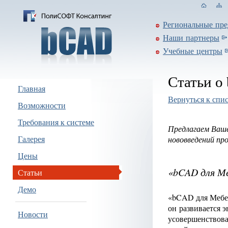
Региональные пре
Наши партнеры
Учебные центры
Статьи о
Главная
Вернуться к спис
Возможности
Требования к системе
Предлагаем Ваше
Галерея
нововведений пр
Цены
«bCAD для М
Статьи
Демо
«bCAD для Мебел
он развивается 
Новости
усовершенствов