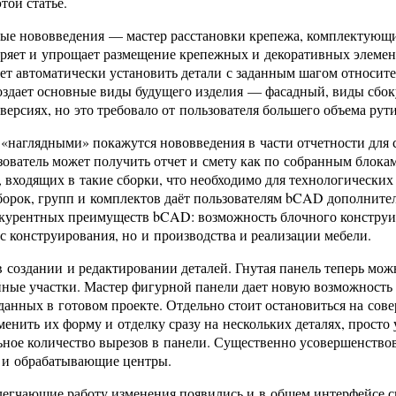
той статье.
ые нововведения — мастер расстановки крепежа, комплектующ
оряет и упрощает размещение крепежных и декоративных элемен
яет автоматически установить детали с заданным шагом относит
оздает основные виды будущего изделия — фасадный, виды сбоку
версиях, но это требовало от пользователя большего объема ру
«наглядными» покажутся нововведения в части отчетности для с
зователь может получить отчет и смету как по собранным блокам
м, входящих в такие сборки, что необходимо для технологически
борок, групп и комплектов даёт пользователям bCAD дополните
курентных преимуществ bCAD: возможность блочного конструиро
с конструирования, но и производства и реализации мебели.
в создании и редактировании деталей. Гнутая панель теперь мож
ные участки. Мастер фигурной панели дает новую возможность 
зданных в готовом проекте. Отдельно стоит остановиться на со
нить их форму и отделку сразу на нескольких деталях, просто 
ьное количество вырезов в панели. Существенно усовершенство
 и обрабатывающие центры.
егчающие работу изменения появились и в общем интерфейсе 