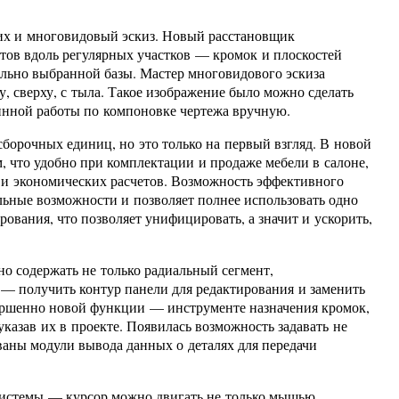
их и многовидовый эскиз. Новый расстановщик
тов вдоль регулярных участков — кромок и плоскостей
ельно выбранной базы. Мастер многовидового эскиза
, сверху, с тыла. Такое изображение было можно сделать
тинной работы по компоновке чертежа вручную.
борочных единиц, но это только на первый взгляд. В новой
, что удобно при комплектации и продаже мебели в салоне,
х и экономических расчетов. Возможность эффективного
льные возможности и позволяет полнее использовать одно
вания, что позволяет унифицировать, а значит и ускорить,
но содержать не только радиальный сегмент,
— получить контур панели для редактирования и заменить
вершенно новой функции — инструменте назначения кромок,
указав их в проекте. Появилась возможность задавать не
ваны модули вывода данных о деталях для передачи
системы — курсор можно двигать не только мышью,