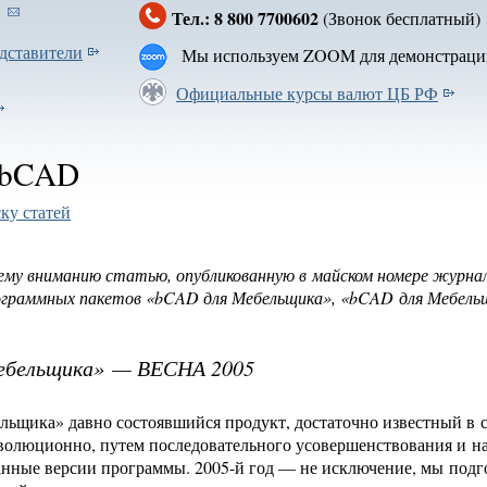
Тел.: 8 800 7700602
(Звонок бесплатн
дставители
Мы используем ZOOM для демонстраци
Официальные курсы валют ЦБ РФ
 bCAD
ку статей
му вниманию статью, опубликованную в майском номере журнала
ограммных пакетов «bCAD для Мебельщика», «bCAD для Мебельщ
ебельщика» — ВЕСНА 2005
ьщика» давно состоявшийся продукт, достаточно известный в с
эволюционно, путем последовательного усовершенствования и 
анные версии программы.
2005-й год — не
исключение, мы подго