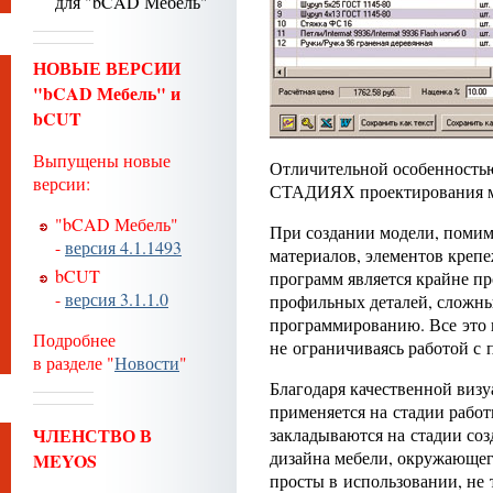
для "bCAD Мебель"
НОВЫЕ ВЕРСИИ
"bCAD Мебель" и
bCUT
Выпущены новые
Отличительной особенностью
версии:
СТАДИЯХ проектирования меб
"bCAD Мебель"
При создании модели, помим
-
версия 4.1.1493
материалов, элементов крепе
bCUT
программ является крайне п
-
версия 3.1.1.0
профильных деталей, сложны
программированию. Все это 
Подробнее
не ограничиваясь работой 
в разделе "
Новости
"
Благодаря качественной виз
применяется на стадии рабо
ЧЛЕНСТВО В
закладываются на стадии соз
дизайна мебели, окружающег
MEYOS
просты в использовании, не 