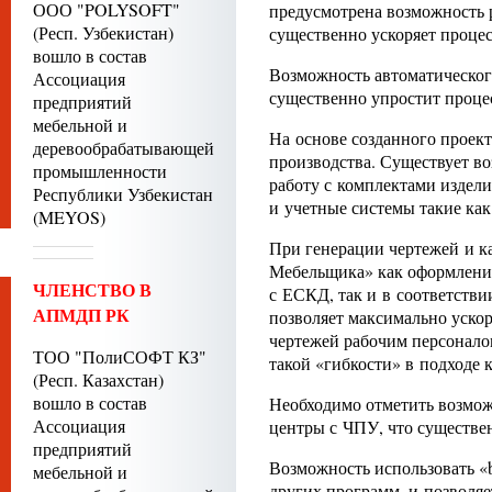
ООО "POLYSOFT"
предусмотрена возможность 
(Респ. Узбекистан)
существенно ускоряет процес
вошло в состав
Возможность автоматического
Ассоциация
существенно упростит процес
предприятий
мебельной и
На основе созданного проек
деревообрабатывающей
производства. Существует в
промышленности
работу с комплектами издели
Республики Узбекистан
и учетные системы такие ка
(MEYOS)
При генерации чертежей и к
Мебельщика» как оформление
ЧЛЕНСТВО В
с ЕСКД, так и в соответств
АПМДП РК
позволяет максимально уско
чертежей рабочим персонало
ТОО "ПолиСОФТ КЗ"
такой «гибкости» в подходе
(Респ. Казахстан)
вошло в состав
Необходимо отметить возмо
Ассоциация
центры с ЧПУ, что существе
предприятий
Возможность использовать 
мебельной и
других программ, и позволя