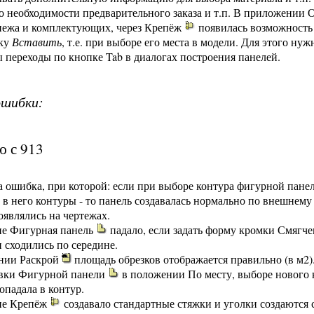
о необходимости предварительного заказа и т.п. В приложении 
пежа и комплектующих, через Крепёж
появилась возможность 
пку
Вставить
, т.е. при выборе его места в модели. Для этого ну
переходы по кнопке Tab в диалогах построения панелей.
ошибки:
ю с 913
 ошибка, при которой: если при выборе контура фигурной панел
в него контуры - то панель создавалась нормально по внешнему
оявлялись на чертежах.
е Фигурная панель
падало, если задать форму кромки Смягчен
и сходились по середине.
нии Раскрой
площадь обрезков отображается правильно (в м2).
авки Фигурной панели
в положении По месту, выборе нового к
опадала в контур.
ие Крепёж
создавало стандартные стяжки и уголки создаются 