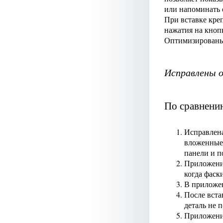
или напоминать 
При вставке кре
нажатия на кно
Оптимизированы 
Исправлены 
По сравнени
Исправлена
вложенные 
панели и п
Приложени
когда фаск
В приложе
После вст
деталь не п
Приложен