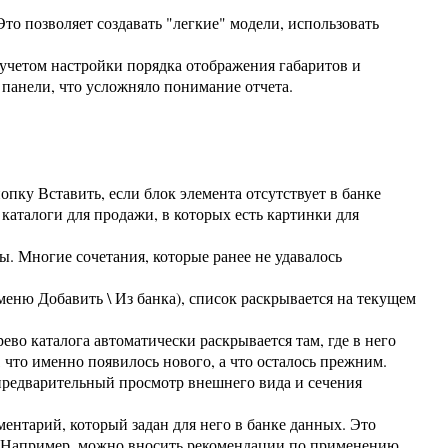
то позволяет создавать "легкие" модели, использовать
учетом настройки порядка отображения габаритов и
 панели, что усложняло понимание отчета.
пку Вставить, если блок элемента отсутствует в банке
каталоги для продажи, в которых есть картинки для
. Многие сочетания, которые ранее не удавалось
меню Добавить \ Из банка), список раскрывается на текущем
во каталога автоматически раскрывается там, где в него
 что именно появилось нового, а что осталось прежним.
 предварительный просмотр внешнего вида и сечения
ентарий, который задан для него в банке данных. Это
. Например, можно вносить рекомендации по применению