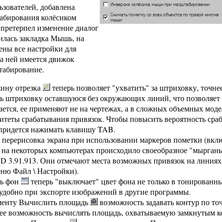
ьзователей, добавлена
абирования колёсиком
претерпел изменение диалог
илась закладка Мышь, на
ены все настройки для
а ней имеется движок
табирование.
ину отрезка
теперь позволяет "ухватить" за штриховку, точне
ь штриховку оставшуюся без окружающих линий, что позволяет 
ается, ее применяют не на чертежах, а в сложных объемных моде
теты срабатывания привязок. Чтобы повысить вероятность сраб
 придется нажимать клавишу TAB.
перерисовка экрана при использовании маркеров пометки (вкл
, на некоторых компьютерах происходило своеобразное "мыргань
D 3.91.913. Они отмечают места возможных привязок на линия
ню Файл \ Настройки).
ь фон
теперь "выключает" цвет фона не только в тонированны
 удобно при экспорте изображений в другие программы.
менту Вычислить площадь
возможность задавать контур по точ
ее возможность вычислять площадь, охватываемую замкнутым к