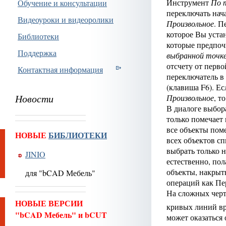
Инструмент
По 
Обучение и консультации
переключать нач
Видеоуроки и видеоролики
Произвольное
. П
которое Вы уста
Библиотеки
которые предпоч
Поддержка
выбранной точк
отсчету от перво
Контактная информация
переключатель 
(клавиша F6). Е
Новости
Произвольное
, т
В диалоге выбора
только помечает 
все объекты пом
НОВЫЕ
БИБЛИОТЕКИ
всех объектов сп
выбрать только н
JINIO
естественно, пол
объекты, накрыт
для "bCAD Мебель"
операций как П
На сложных черт
НОВЫЕ ВЕРСИИ
кривых линий в
"bCAD Мебель" и bCUT
может оказаться