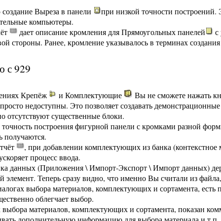
 создание Выреза в панели
при низкой точности построений. Э
тельные компьютеры.
чёт
дает описание кромления для Прямоуголь­ных панелей
с 
ой стороны. Ранее, кромление указывалось в терминах создания
ю с 929
жениях Крепёж
и Комплекту­ющие
Вы не сможете нажать кно
просто недоступны. Это позволяет создавать демонстрационные 
но отсутствуют существенные блоки.
точность построения фигурной панели с кромками разной формы
ь получаются.
тчёт
, при добавлении комплектующих из банка (контекстное 
ускоряет процесс ввода.
ка данных (Приложения \ Импорт-Экспорт \ Импорт данных) дере
 элемент. Теперь сразу видно, что именно Вы считали из файла,
диалогах выбора материалов, комплектующих и сортамента, есть
щественно облегчает выбор.
х выбора материалов, комплектующих и сортамента, показан комм
ывать дополнительную информацию для выбора материала и т.п