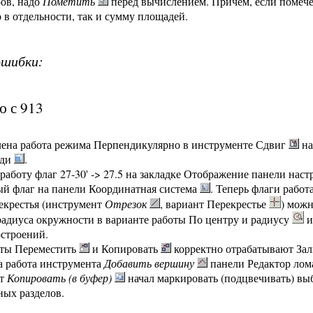
ров, надо
Пометить
перед вычислением. Причем, если помече
 в отдельности, так и сумму площадей.
ошибки:
ю с 913
ена работа режима Перпендикулярно в инструменте Сдвиг
на
еди
.
работу флаг 27-30' -> 27.5 на закладке Отображение панели наст
й флаг на панели Координатная система
. Теперь флаги рабо
екрестья (инструмент
Отрезок
, вариант Перекрестье
) можн
адиуса окружности в варианте работы По центру и радиусу
и
строений.
ты Переместить
и Копировать
корректно отрабатывают Зал
а работа инструмента
Добавить вершину
панели Редактор лом
нт
Копировать (в буфер)
начал маркировать (подцвечивать) выб
ых разделов.