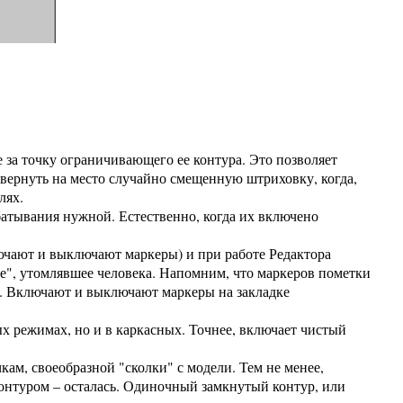
е за точку ограничивающего ее контура. Это позволяет
вернуть на место случайно смещенную штриховку, когда,
лях.
атывания нужной. Естественно, когда их включено
ючают и выключают маркеры) и при работе Редактора
е", утомлявшее человека. Напомним, что маркеров пометки
х. Включают и выключают маркеры на закладке
х режимах, но и в каркасных. Точнее, включает чистый
кам, своеобразной "сколки" с модели. Тем не менее,
онтуром – осталась. Одиночный замкнутый контур, или