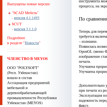
инструмента мож
Выпущены новые версии:
процесса, на экр
"bCAD Мебель"
-
версия 4.1.1493
По сравнению
bCUT
-
версия 3.1.1.0
Теперь для пере
требуется включ
Подробнее
– излишни.
в разделе "
Новости
"
Появилась возмо
OpenGL (меню Фа
изображение ста
ЧЛЕНСТВО В MEYOS
печати.
Улучшена прорис
ООО "POLYSOFT"
Улучшена прорис
(Респ. Узбекистан)
вошло в состав
Ассоциация предприятий
Дополнительно 
мебельной и
при печати из р
деревообрабатывающей
Эксплуатация по
промышленности Республики
надежность пере
Узбекистан (MEYOS)
факсу.