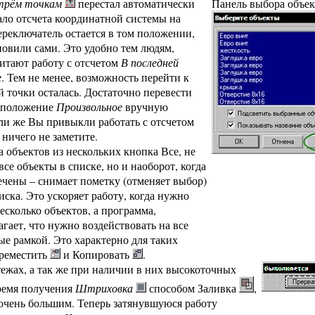
трём точкам
перестал автоматически
Панель выбора объек
ало отсчета координатной системы на
ереключатель остается в том положении,
новили сами. Это удобно тем людям,
итают работу с отсчетом
В последней
е
. Тем не менее, возможность перейти к
й точки осталась. Достаточно перевести
в положение
Произвольное
вручную
сли же Вы привыкли работать с отсчетом
о ничего не заметите.
 объектов из нескольких кнопка Все, не
все объекты в списке, но и наоборот, когда
ечены – снимает пометку (отменяет выбор)
иска. Это ускоряет работу, когда нужно
есколько объектов, а программа,
агает, что нужно воздействовать на все
ые рамкой. Это характерно для таких
ереместить
и Копировать
.
ежах, а так же при наличии в них высокоточных
ремя получения
Штриховка
способом Заливка
,
 очень большим. Теперь затянувшуюся работу