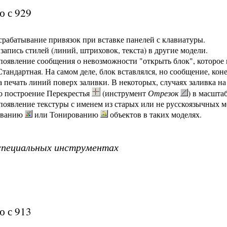
ю с 929
срабатывание привязок при вставке панелей с клавиатуры.
 запись стилей (линий, штриховок, текста) в другие модели.
появление сообщения о невозможности "открыть блок", которое
тандартная. На самом деле, блок вставлялся, но сообщение, кон
 печать линий поверх заливки. В некоторых, случаях заливка н
о построение Перекрестья
(инструмент
Отрезок
) в масшта
появление текстуры с именем
из старых или не русскоязычных м
иванию
или Тонированию
объектов в таких моделях.
специальных инструментах
ю с 913