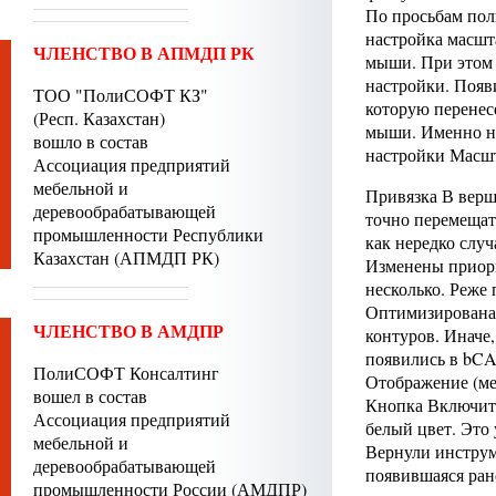
По просьбам пол
настройка масшт
ЧЛЕНСТВО В АПМДП РК
мыши. При этом 
настройки. Появ
ТОО "ПолиСОФТ КЗ"
которую перенес
(Респ. Казахстан)
мыши. Именно н
вошло в состав
настройки Масш
Ассоциация предприятий
мебельной и
Привязка В верш
деревообрабатывающей
точно перемещат
промышленности Республики
как нередко случ
Казахстан (АПМДП РК)
Изменены приори
несколько. Реже
Оптимизирована 
ЧЛЕНСТВО В АМДПР
контуров. Иначе
появились в bCA
ПолиСОФТ Консалтинг
Отображение (ме
вошел в состав
Кнопка Включит
Ассоциация предприятий
белый цвет. Это
мебельной и
Вернули инстру
деревообрабатывающей
появившаяся ран
промышленности России (АМДПР)