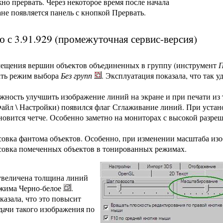
но прервать. Через некоторое время после начала
ане появляется панель с кнопкой Прервать.
 с 3.91.929 (промежуточная сервис-версия)
мещения вершин объектов объединенных в группу (инструмент
П
ать режим выбора
Без групп
. Эксплуатация показала, что так
жность улучшить изображение линий на экране и при печати из 
йл \ Настройки) появился флаг Сглаживание линий. При устано
новится четче. Особенно заметно на мониторах с высокой разреш
овка фантома объектов. Особенно, при изменении масштаба изо
овка помеченных объектов в тонированных режимах.
увеличена толщина линий
ежима Черно-белое
.
казала, что это повысит
дачи такого изображения по