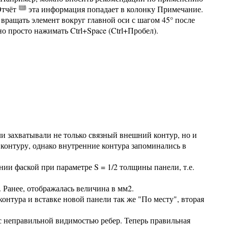
Отчёт
эта информация попадает в колонку Примечание.
вращать элемент вокруг главной оси с шагом 45° после
жно просто нажимать Ctrl+Space (Ctrl+Пробел).
и захватывали не только связный внешний контур, но и
 контуру, однако внутренние контура запоминались в
ии фаской при параметре S = 1/2 толщины панели, т.е.
 Ранее, отображалась величина в мм2.
онтура и вставке новой панели так же "По месту", вторая
с неправильной видимостью ребер. Теперь правильная