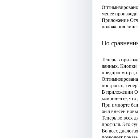
Оптимизировано
менее производи
Приложение От
положения лицев
По сравнени
Теперь в прило
данных. Кнопки 
предпросмотра, 
Оптимизирована 
построить, тепер
В приложении О
компоненте, что 
При импорте бан
был внесен новый
Теперь во всех 
профиля. Это су
Во всех диалога
позволяет показ