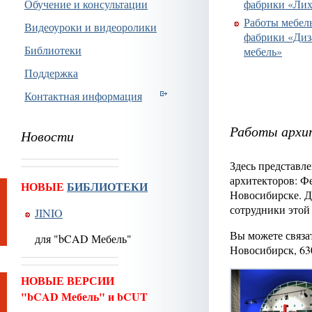
Обучение и консультации
фабрики «Ли
Работы мебел
Видеоуроки и видеоролики
фабрики «Диз
Библиотеки
мебель»
Поддержка
Контактная информация
Работы архи
Новости
Здесь представл
архитекторов: Ф
НОВЫЕ
БИБЛИОТЕКИ
Новосибирске. Дл
сотрудники этой
JINIO
Вы можете связат
для "bCAD Мебель"
Новосибирск, 63
НОВЫЕ ВЕРСИИ
"bCAD Мебель" и bCUT