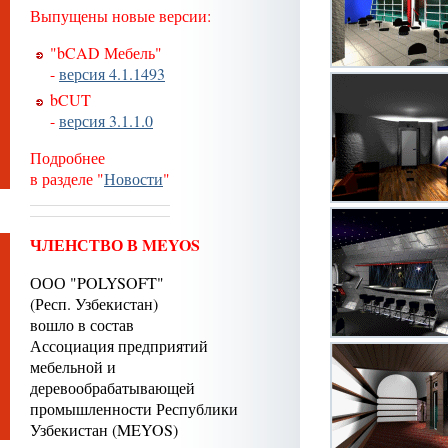
Выпущены новые версии:
"bCAD Мебель"
-
версия 4.1.1493
bCUT
-
версия 3.1.1.0
Подробнее
в разделе "
Новости
"
ЧЛЕНСТВО В MEYOS
ООО "POLYSOFT"
(Респ. Узбекистан)
вошло в состав
Ассоциация предприятий
мебельной и
деревообрабатывающей
промышленности Республики
Узбекистан (MEYOS)