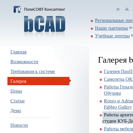
Региональные пре
Наши партнеры
Учебные центры
Главная
Галерея
Возможности
Требования к системе
Галерея ПроП
Самолеты ОК
Галерея
Работы Генад
Цены
Обухова
Статьи
Renzo и Adrian
Fabbro Gallery
Демо
Работы архит
студии КУБ-Д
Новости
Работы мебел