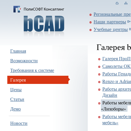
Региональные пре
Наши партнеры
Учебные центры
Галерея
Главная
Галерея ПроП
Возможности
Самолеты ОК
Требования к системе
Работы Генад
Галерея
Renzo и Adrian
Работы архит
Цены
Дизайн
Статьи
Работы мебел
Демо
«Лихоборы»
Работы мебел
мебель»
Новости