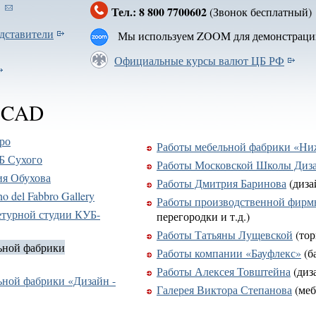
Тел.: 8 800 7700602
(Звонок бесплатн
дставители
Мы используем ZOOM для демонстраци
Официальные курсы валют ЦБ РФ
 bCAD
ро
Работы мебельной фабрики «Ни
Б Сухого
Работы Московской Школы Диз
ия Обухова
Работы Дмитрия Баринова
(диза
o del Fabbro Gallery
Работы производственной фирм
етурной студии КУБ-
перегородки и т.д.)
Работы Татьяны Лущевской
(тор
ьной фабрики
Работы компании «Бауфлекс»
(б
Работы Алексея Товштейна
(диз
ьной фабрики «Дизайн -
Галерея Виктора Степанова
(меб